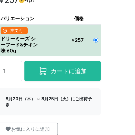
257
4pt
￥
バリエーション
価格
注文可
ドリーミーズ シ
257
￥
ーフード&チキン
味 60g
カートに追加
8月20日（木） ～ 8月25日（火）にご出荷予
定
お気に入りに追加