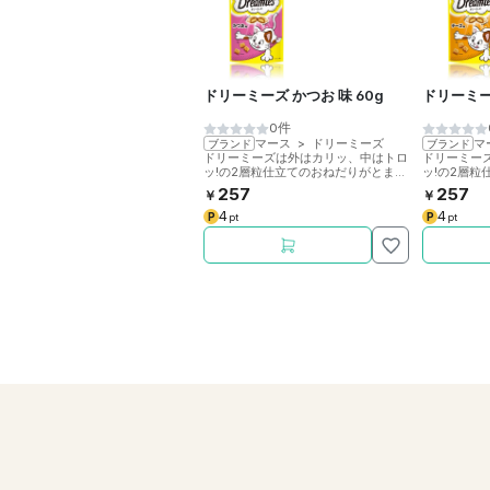
ドリーミーズ かつお 味 60g
ドリーミー
0件
マース
>
ドリーミーズ
マ
ブランド
ブランド
ドリーミーズは外はカリッ、中はトロ
ドリーミー
ッ!の2層粒仕立てのおねだりがとまら
ッ!の2層
ない猫用おやつです。まぐろとサーモ
ない猫用お
257
257
￥
￥
ンの風味たっぷり、60g。
っぷり、60
4
4
P
P
pt
pt