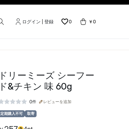
ログイン
登録
0
￥0
|
ドリーミーズ シーフー
ド&チキン 味 60g
0
件
レビューを追加
定期購入不可
取寄
P