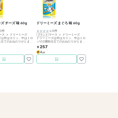
ズ チーズ 味 60g
ドリーミーズ まぐろ 味 60g
0件
0件
ース
>
ドリーミーズ
マース
>
ドリーミーズ
ブランド
ズは外はカリッ、中はトロ
ドリーミーズは外はカリッ、中はトロ
粒仕立てのおねだりがとまら
ッ!の2層粒仕立てのおねだりがとまら
やつです。チーズの風味た
ない猫用おやつです。まぐろの風味た
257
￥
g。
っぷり、60g。
4
P
pt