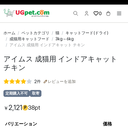
0
ホーム
ペットカテゴリ
猫
キャットフード(ドライ)
成猫用キャットフード
3kg～6kg
アイムス 成猫用 インドアキャット チキン
アイムス 成猫用 インドアキャット
チキン
2
件
レビューを追加
定期購入不可
取寄
2,121
38pt
￥
P
バリエーション
価格