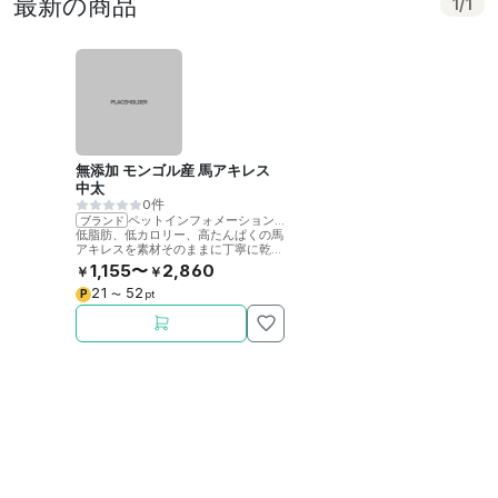
最新の商品
1
/
1
無添加 モンゴル産 馬アキレス
中太
0件
ペットインフォメーションラック
ブランド
低脂肪、低カロリー、高たんぱくの馬
アキレスを素材そのままに丁寧に乾燥
させました。噛むことで歯の健康をサ
1,155〜
2,860
￥
￥
ポート。
21
52
P
〜
pt