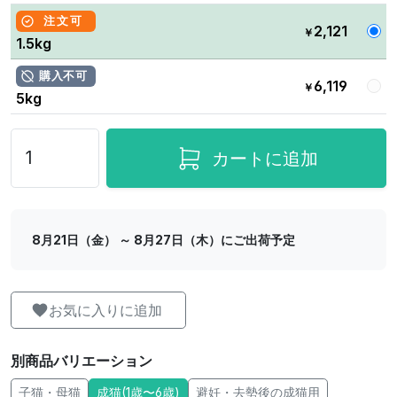
注文可
2,121
￥
1.5kg
購入不可
6,119
￥
5kg
カートに追加
8月21日（金） ～ 8月27日（木）にご出荷予定
お気に入りに追加
別商品バリエーション
子猫・母猫
成猫(1歳〜6歳)
避妊・去勢後の成猫用