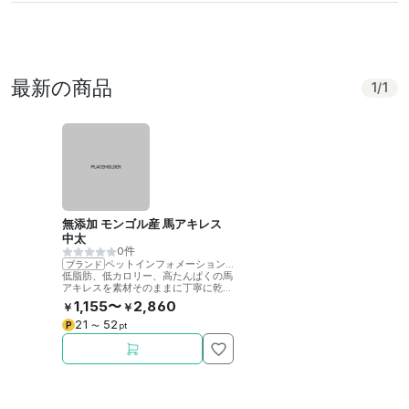
最新の商品
1
/
1
無添加 モンゴル産 馬アキレス
中太
0件
ペットインフォメーションラック
ブランド
低脂肪、低カロリー、高たんぱくの馬
アキレスを素材そのままに丁寧に乾燥
させました。噛むことで歯の健康をサ
1,155〜
2,860
￥
￥
ポート。
21
52
P
〜
pt