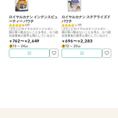
ロイヤルカナン インテンスビュ
ロイヤルカナン ステアライズド
ロ
ーティー パウチ
パウチ
ケ
4件
1件
ロイヤルカナンジャポン
>
ロイヤルカナン
ロイヤルカナンジャポン
>
ロイ
ブランド
ブランド
ブ
猫が食べ飽きないことを考え、かつ総
猫が食べ飽きないことを考え、かつ総
猫
合栄養食の基準も満たしているロイヤ
合栄養食の基準も満たしているロイヤ
合
ルカナン社製成猫用ウェットフードで
ルカナン社製成猫用ウェットフードで
ル
762〜
2,649
696〜
2,283
￥
￥
￥
￥
￥
す。
す。
す
13
24
12
20
P
P
P
〜
pt
〜
pt