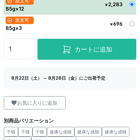
注文可
2,283
￥
85g×12
注文可
696
￥
85g×3
カートに追加
8月22日（土） ～ 8月28日（金）にご出荷予定
お気に入りに追加
別商品バリエーション
子猫
子猫
子猫
健康な成猫
健康な成猫
健康な成猫