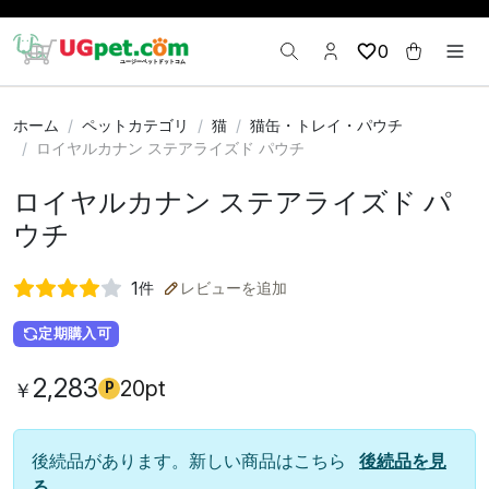
0
ホーム
ペットカテゴリ
猫
猫缶・トレイ・パウチ
ロイヤルカナン ステアライズド パウチ
ロイヤルカナン ステアライズド パ
ウチ
1
件
レビューを追加
定期購入可
2,283
20pt
￥
P
後続品があります。新しい商品はこちら
後続品を見
る