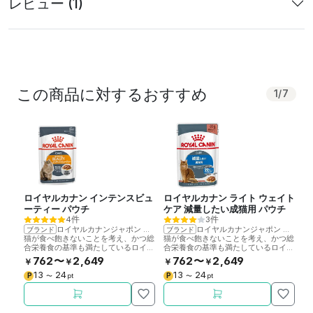
レビュー (1)
この商品に対するおすすめ
1
/
7
ロイヤルカナン インテンスビュ
ロイヤルカナン ライト ウェイト
ロ
ーティー パウチ
ケア 減量したい成猫用 パウチ
ウ
4件
3件
ロイヤルカナンジャポン
>
ロイヤルカナン
ロイヤルカナンジャポン
>
ロイ
ブランド
ブランド
ブ
猫が食べ飽きないことを考え、かつ総
猫が食べ飽きないことを考え、かつ総
ロ
合栄養食の基準も満たしているロイヤ
合栄養食の基準も満たしているロイヤ
毛
ルカナン社製成猫用ウェットフードで
ルカナン社製成猫用ウェットフードで
ッ
762〜
2,649
762〜
2,649
￥
￥
￥
￥
￥
す。
す。
13
24
13
24
P
P
P
〜
pt
〜
pt