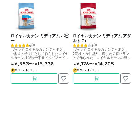
ロイヤルカナン ミディアム パピ
ロイヤルカナン ミディアム アダ
ロ
ー
ルト 7+
ジ
6件
2件
ロイヤルカナンジャポン
>
ロイヤルカナン
ロイヤルカナンジャポン
>
ロイ
ブランド
ブランド
ブ
中型犬の子犬用として作られたロイヤ
7歳以上の中型犬に適した栄養バラン
1
ルカナン社製総合栄養ドッグフードで
スで作られた、ロイヤルカナンの総合
ン
す。
栄養ドッグフードです。
合
6,553〜
15,338
6,176〜
14,205
￥
￥
￥
￥
￥
59
139
56
129
P
P
P
〜
pt
〜
pt