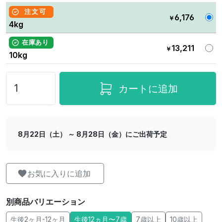
注文可
6,176
￥
4kg
在庫あり
13,211
￥
10kg
カートに追加
8月22日（土） ～ 8月28日（金）にご出荷予定
お気に入りに追加
別商品バリエーション
生後2ヶ月-12ヶ月
生後12ヵ月〜7歳
7歳以上
10歳以上