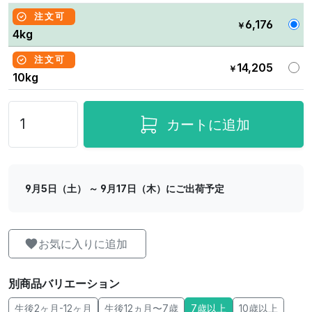
注文可
6,176
￥
4kg
注文可
14,205
￥
10kg
カートに追加
9月5日（土） ～ 9月17日（木）にご出荷予定
お気に入りに追加
別商品バリエーション
生後2ヶ月-12ヶ月
生後12ヵ月〜7歳
7歳以上
10歳以上