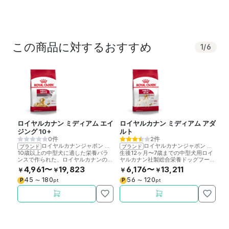
この商品に対するおすすめ
1
/
6
ロイヤルカナン ミディアム エイ
ロイヤルカナン ミディアム アダ
ミ
ジング 10+
ルト
0件
2件
ロイヤルカナンジャポン
>
ロイヤルカナン
ロイヤルカナンジャポン
>
ロイ
ブランド
ブランド
ブ
10歳以上の中型犬に適した栄養バラ
生後12ヶ月〜7歳までの中型犬用ロイ
静
ンスで作られた、ロイヤルカナンの総
ヤルカナン社製総合栄養ドッグフード
残
合栄養ドッグフードです。
です。
愛
4,961〜
19,823
6,176〜
13,211
￥
￥
￥
￥
￥
45
180
56
120
P
P
P
〜
pt
〜
pt