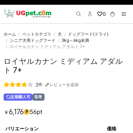
0
ホーム
ペットカテゴリ
犬
ドッグフード(ドライ)
シニア犬用ドッグフード
3kg～6kg未満
ロイヤルカナン ミディアム アダルト 7+
ロイヤルカナン ミディアム アダル
ト 7+
2
件
レビューを追加
定期購入可
取寄
6,176
56pt
￥
P
バリエーション
価格