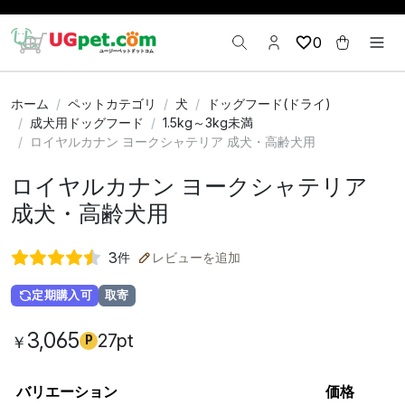
0
ホーム
ペットカテゴリ
犬
ドッグフード(ドライ)
成犬用ドッグフード
1.5kg～3kg未満
ロイヤルカナン ヨークシャテリア 成犬・高齢犬用
ロイヤルカナン ヨークシャテリア
成犬・高齢犬用
3
件
レビューを追加
定期購入可
取寄
3,065
27pt
￥
P
バリエーション
価格