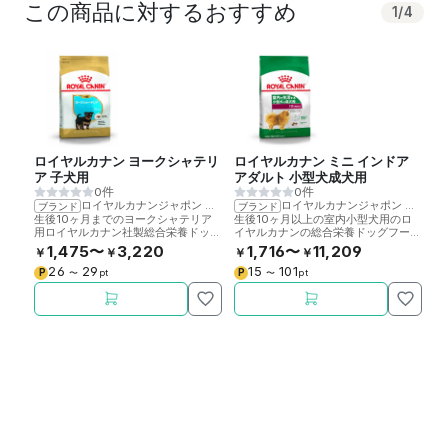
この商品に対するおすすめ
1
/
4
ロイヤルカナン ヨークシャテリ
ロイヤルカナン ミニ インドア
ロ
ア 子犬用
アダルト 小型犬成犬用
シ
0件
0件
ロイヤルカナンジャポン
>
ロイヤルカナン
ロイヤルカナンジャポン
>
ロイ
ブランド
ブランド
ブ
生後10ヶ月までのヨークシャテリア
生後10ヶ月以上の室内小型犬用のロ
8
用ロイヤルカナン社製総合栄養ドッグ
イヤルカナンの総合栄養ドッグフード
ラ
フードです。
です。
製
1,475〜
3,220
1,716〜
11,209
￥
￥
￥
￥
￥
26
29
15
101
P
P
P
〜
pt
〜
pt