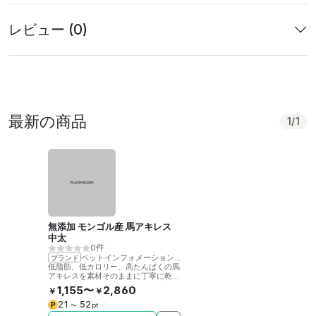
レビュー (0)
最新の商品
1
/
1
無添加 モンゴル産 馬アキレス
中太
0件
ペットインフォメーションラック
ブランド
低脂肪、低カロリー、高たんぱくの馬
アキレスを素材そのままに丁寧に乾燥
させました。噛むことで歯の健康をサ
1,155〜
2,860
￥
￥
ポート。
21
52
P
〜
pt