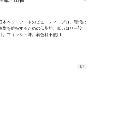
在庫・出荷
日本ペットフードのビューティープロ。理想の
体型を維持するための低脂肪、低カロリー設
計。フィッシュ味。着色料不使用。
1
/
1