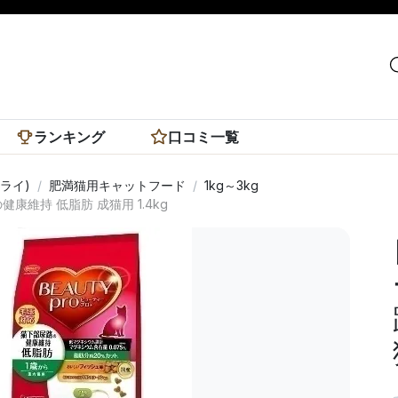
ランキング
口コミ一覧
ライ)
肥満猫用キャットフード
1kg～3kg
維持 低脂肪 成猫用 1.4kg