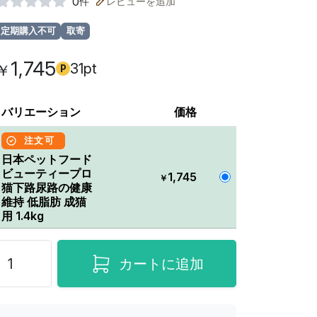
0
件
レビューを追加
定期購入不可
取寄
1,745
31pt
￥
P
バリエーション
価格
注文可
日本ペットフード
ビューティープロ
1,745
￥
猫下路尿路の健康
維持 低脂肪 成猫
用 1.4kg
カートに追加