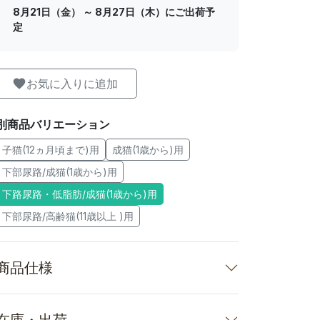
8月21日（金） ～ 8月27日（木）にご出荷予
定
お気に入りに追加
別商品バリエーション
子猫(12ヵ月頃まで)用
成猫(1歳から)用
下部尿路/成猫(1歳から)用
下路尿路・低脂肪/成猫(1歳から)用
下部尿路/高齢猫(11歳以上 )用
商品仕様