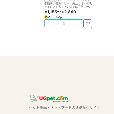
ブランド
低脂肪、低カロリー、高たんぱくの馬
アキレスを素材そのままに丁寧に乾燥
させました。噛むことで歯の健康をサ
1,155〜
2,860
￥
￥
ポート。
21
52
P
〜
pt
ペット用品・ペットフードの通信販売サイト