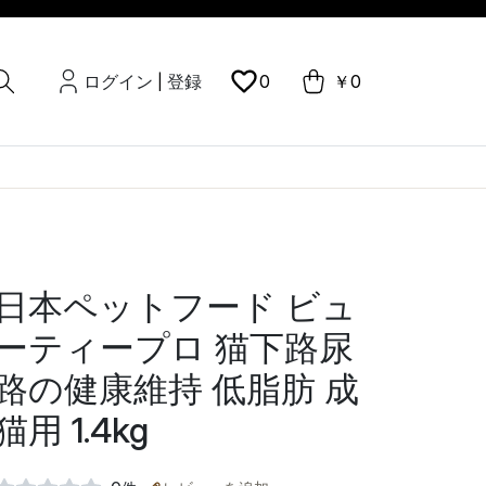
ログイン
登録
0
￥0
|
日本ペットフード ビュ
ーティープロ 猫下路尿
路の健康維持 低脂肪 成
猫用 1.4kg