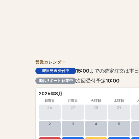
営業カレンダー
15:00
までの確定注文は本日
即日発送 受付中
次回受付予定
10:00
電話サポート 休業中
2026年8月
日曜日
月曜日
火曜日
水曜日
26
27
28
29
2
3
4
5