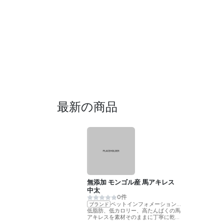
最新の商品
無添加 モンゴル産 馬アキレス
中太
0件
ペットインフォメーションラック
ブランド
低脂肪、低カロリー、高たんぱくの馬
アキレスを素材そのままに丁寧に乾燥
させました。噛むことで歯の健康をサ