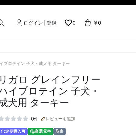
ログイン
登録
0
￥0
|
ハイプロテイン 子犬・成犬用 ターキー
リガロ グレインフリー
ハイプロテイン 子犬・
成犬用 ターキー
0
件
レビューを追加
定期購入可
高還元率
取寄