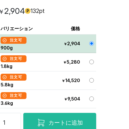
2,904
132pt
￥
P
バリエーション
価格
注文可
2,904
￥
900g
注文可
5,280
￥
1.8kg
注文可
14,520
￥
5.8kg
注文可
9,504
￥
3.6kg
カートに追加