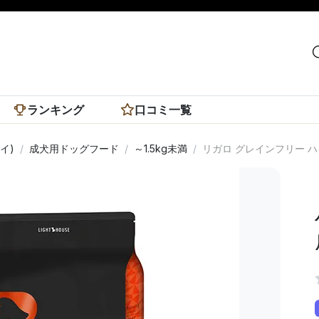
ランキング
口コミ一覧
イ)
成犬用ドッグフード
～1.5kg未満
リガロ グレインフリー 