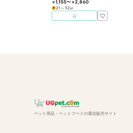
1,155〜
2,860
￥
￥
ポート。
21
52
P
〜
pt
ペット用品・ペットフードの通信販売サイト