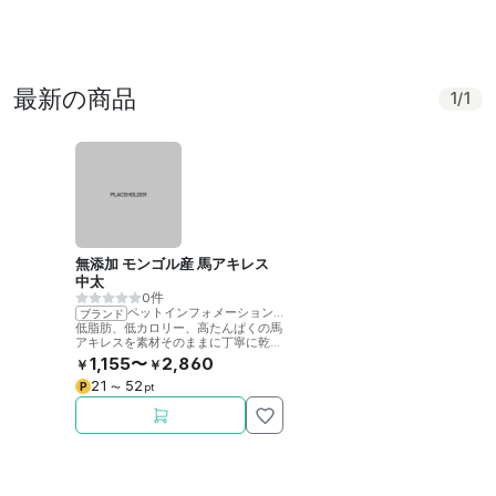
最新の商品
1
/
1
無添加 モンゴル産 馬アキレス
中太
0件
ペットインフォメーションラック
ブランド
低脂肪、低カロリー、高たんぱくの馬
アキレスを素材そのままに丁寧に乾燥
させました。噛むことで歯の健康をサ
1,155〜
2,860
￥
￥
ポート。
21
52
P
〜
pt