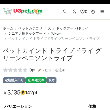
0
ホーム
ペットカテゴリ
犬
ドッグフード(ドライ)
シニア犬用ドッグフード
10kg～
ペットカインド トライプドライ グリーンベニソントライプ
ペットカインド トライプドライ グ
リーンベニソントライプ
0
件
レビューを追加
定期購入不可
高還元率
取寄
3,135
142pt
￥
P
バリエーション
価格