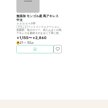
無添加 モンゴル産 馬アキレス
中太
0件
ペットインフォメーションラック
ブランド
低脂肪、低カロリー、高たんぱくの馬
アキレスを素材そのままに丁寧に乾燥
させました。噛むことで歯の健康をサ
1,155〜
2,860
￥
￥
ポート。
21
52
P
〜
pt