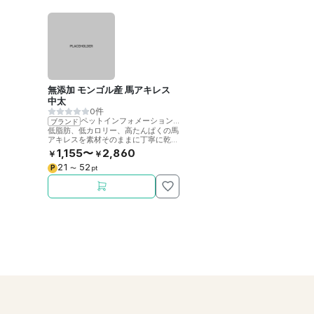
無添加 モンゴル産 馬アキレス
中太
0件
ペットインフォメーションラック
ブランド
低脂肪、低カロリー、高たんぱくの馬
アキレスを素材そのままに丁寧に乾燥
させました。噛むことで歯の健康をサ
1,155〜
2,860
￥
￥
ポート。
21
52
P
〜
pt