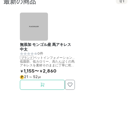
最新の商品
1
/
1
無添加 モンゴル産 馬アキレス
中太
0件
ペットインフォメーションラック
ブランド
低脂肪、低カロリー、高たんぱくの馬
アキレスを素材そのままに丁寧に乾燥
させました。噛むことで歯の健康をサ
1,155〜
2,860
￥
￥
ポート。
21
52
P
〜
pt