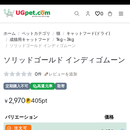
0
ホーム
ペットカテゴリ
猫
キャットフード(ドライ)
成猫用キャットフード
1kg～3kg
ソリッドゴールド インディゴムーン
ソリッドゴールド インディゴムーン
0
件
レビューを追加
定期購入不可
高還元率
取寄
2,970
405pt
￥
P
バリエーション
価格
注文可