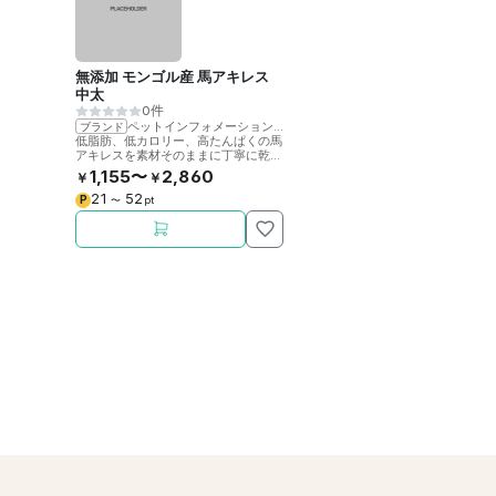
無添加 モンゴル産 馬アキレス
中太
0件
ペットインフォメーションラック
ブランド
低脂肪、低カロリー、高たんぱくの馬
アキレスを素材そのままに丁寧に乾燥
させました。噛むことで歯の健康をサ
1,155〜
2,860
￥
￥
ポート。
21
52
P
〜
pt