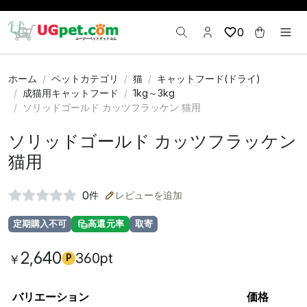
0
ホーム
ペットカテゴリ
猫
キャットフード(ドライ)
成猫用キャットフード
1kg～3kg
ソリッドゴールド カッツフラッケン 猫用
ソリッドゴールド カッツフラッケン
猫用
0
件
レビューを追加
定期購入不可
高還元率
取寄
2,640
360pt
￥
P
バリエーション
価格