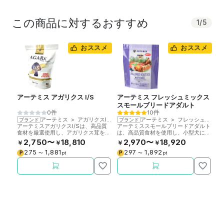
この商品に対するおすすめ
1
/
5
おススメ
おススメ
アーテミス アガリクス I/S
アーテミス フレッシュミックス
ソ
スモールブリードアダルト
室
0件
10件
ア
アーテミス
>
アガリクスI/S
アーテミス
>
フレッシュミックス
ブランド
ブランド
ブ
アーテミスアガリクスI/Sは、高品質
アーテミススモールブリードアダルト
ソ
食材を厳選使用し、アガリクス茸を配
は、高品質食材を使用し、小型犬に必
オ
合した全年齢対応ドッグフードです。
要な栄養を配合した成犬用ドッグフー
グ
2,750〜
18,810
2,970〜
18,920
￥
￥
￥
￥
￥
ドです。
275
1,881
297
1,892
P
P
P
〜
pt
〜
pt